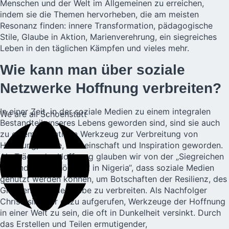
Menschen und der Welt im Allgemeinen zu erreichen,
indem sie die Themen hervorheben, die am meisten
Resonanz finden: innere Transformation, pädagogische
Stile, Glaube in Aktion, Marienverehrung, ein siegreiches
Leben in den täglichen Kämpfen und vieles mehr.
Wie kann man über soziale
Netzwerke Hoffnung verbreiten?
In einer Zeit, in der soziale Medien zu einem integralen
We are all Schoenstatt
Bestandteil unseres Lebens geworden sind, sind sie auch
zu einem mächtigen Werkzeug zur Verbreitung von
Hoffnung, Liebe, Gemeinschaft und Inspiration geworden.
Als Träger der Hoffnung glauben wir von der „Siegreichen
Jugend von Schönstatt in Nigeria“, dass soziale Medien
genutzt werden können, um Botschaften der Resilienz, des
Glaubens und der Liebe zu verbreiten. Als Nachfolger
Christi sind wir dazu aufgerufen, Werkzeuge der Hoffnung
in einer Welt zu sein, die oft in Dunkelheit versinkt. Durch
das Erstellen und Teilen ermutigender,