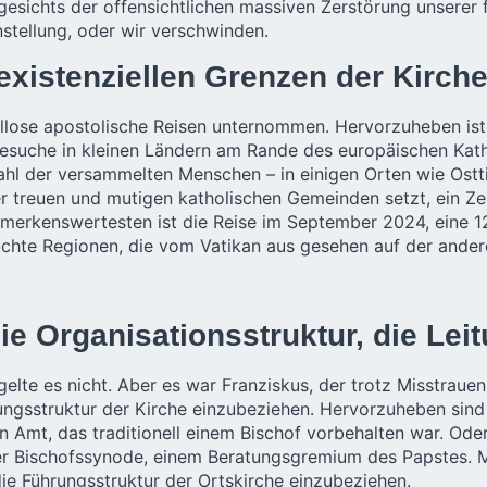
sichts der offensichtlichen massiven Zerstörung unserer fr
stellung, oder wir verschwinden.
 existenziellen Grenzen der Kirch
lose apostolische Reisen unternommen. Hervorzuheben ist 
esuche in kleinen Ländern am Rande des europäischen Kath
l der versammelten Menschen – in einigen Orten wie Osttim
r treuen und mutigen katholischen Gemeinden setzt, ein Ze
emerkenswertesten ist die Reise im September 2024, eine 12
chte Regionen, die vom Vatikan aus gesehen auf der andere
e Organisationsstruktur, die Leit
te es nicht. Aber es war Franziskus, der trotz Misstrauen
gsstruktur der Kirche einzubeziehen. Hervorzuheben sind d
in Amt, das traditionell einem Bischof vorbehalten war. Ode
der Bischofssynode, einem Beratungsgremium des Papstes. M
die Führungsstruktur der Ortskirche einzubeziehen.