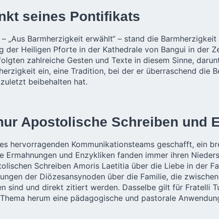
nkt seines Pontifikats
– „Aus Barmherzigkeit erwählt“ – stand die Barmherzigkeit
g der Heiligen Pforte in der Kathedrale von Bangui in der Z
olgten zahlreiche Gesten und Texte in diesem Sinne, darunt
erzigkeit ein, eine Tradition, bei der er überraschend die
zuletzt beibehalten hat.
nur Apostolische Schreiben und En
nes hervorragenden Kommunikationsteams geschafft, ein breit
sche Ermahnungen und Enzykliken fanden immer ihren Nieder
ischen Schreiben Amoris Laetitia über die Liebe in der Fam
ungen der Diözesansynoden über die Familie, die zwischen 
nd und direkt zitiert werden. Dasselbe gilt für Fratelli T
es Thema herum eine pädagogische und pastorale Anwendun