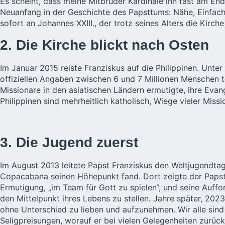
Es scheint, dass meine Mitbrüder Kardinäle ihn fast am End
Neuanfang in der Geschichte des Papsttums: Nähe, Einfachh
sofort an Johannes XXIII., der trotz seines Alters die Kirch
2. Die Kirche blickt nach Osten
Im Januar 2015 reiste Franziskus auf die Philippinen. Unter
offiziellen Angaben zwischen 6 und 7 Millionen Menschen te
Missionare in den asiatischen Ländern ermutigte, ihre Evan
Philippinen sind mehrheitlich katholisch, Wiege vieler Mis
3. Die Jugend zuerst
Im August 2013 leitete Papst Franziskus den Weltjugendtag
Copacabana seinen Höhepunkt fand. Dort zeigte der Papst, 
Ermutigung, „im Team für Gott zu spielen“, und seine Auf
den Mittelpunkt ihres Lebens zu stellen. Jahre später, 2023 
ohne Unterschied zu lieben und aufzunehmen. Wir alle sind
Seligpreisungen, worauf er bei vielen Gelegenheiten zurüc