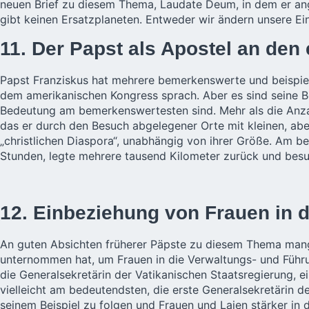
neuen Brief zu diesem Thema, Laudate Deum, in dem er ange
gibt keinen Ersatzplaneten. Entweder wir ändern unsere Ein
11. Der Papst als Apostel an den
Papst Franziskus hat mehrere bemerkenswerte und beispiel
dem amerikanischen Kongress sprach. Aber es sind seine B
Bedeutung am bemerkenswertesten sind. Mehr als die Anzah
das er durch den Besuch abgelegener Orte mit kleinen, abe
„christlichen Diaspora“, unabhängig von ihrer Größe. Am b
Stunden, legte mehrere tausend Kilometer zurück und besu
12. Einbeziehung von Frauen in di
An guten Absichten früherer Päpste zu diesem Thema mangel
unternommen hat, um Frauen in die Verwaltungs- und Führun
die Generalsekretärin der Vatikanischen Staatsregierung, e
vielleicht am bedeutendsten, die erste Generalsekretärin 
seinem Beispiel zu folgen und Frauen und Laien stärker in 