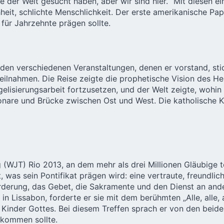
e der Welt gesucht haben, aber wir sind hier.“ Mit diesen 
eit, schlichte Menschlichkeit. Der erste amerikanische Pap
e für Jahrzehnte prägen sollte.
 den verschiedenen Veranstaltungen, denen er vorstand, stic
ilnahmen. Die Reise zeigte die prophetische Vision des Heil
gelisierungsarbeit fortzusetzen, und der Welt zeigte, wohi
sionare und Brücke zwischen Ost und West. Die katholische 
 (WJT) Rio 2013, an dem mehr als drei Millionen Gläubige 
was sein Pontifikat prägen wird: eine vertraute, freundlic
forderung, das Gebet, die Sakramente und den Dienst an an
in Lissabon, forderte er sie mit dem berühmten „Alle, alle, a
 Kinder Gottes. Bei diesem Treffen sprach er von den beide
kkommen sollte.