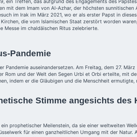
19, ein Treffen, das aufgrund des Engagements des Papste
mmen mit dem Imam von Al-Azhar, der höchsten sunnitischen 
such im Irak im März 2021, wo er als erster Papst in dieses
 Kirchen, die vom Islamischen Staat zerstört worden waren,
ne Messe im chaldäischen Ritus zelebrierte.
rus-Pandemie
iner Pandemie auseinandersetzen. Am Freitag, dem 27. Mär
 Rom und der Welt den Segen Urbi et Orbi erteilte, mit de
hen, indem er die Gläubigen und die Menschheit ermutigte,
phetische Stimme angesichts des
 ein prophetischer Meilenstein, da sie einer weltweiten We
lüsselwerk für einen ganzheitlichen Umgang mit der Natur. A