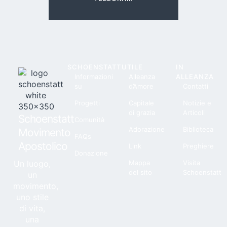
SCHOENSTATT
UTILE
IN
Informazioni
Alleanza
ALLEANZA
su
d’Amore
Contatti
Progetti
Capitale
Notizie e
di grazia
Articoli
Schoenstatt
Comunità
Adorazione
Biblioteca
Movimento
FAQs
Apostolico
Link
Preghiere
Donazione
Un luogo,
Mappa
Visita
del sito
Schoenstatt
un
movimento,
uno stile
di vita,
una