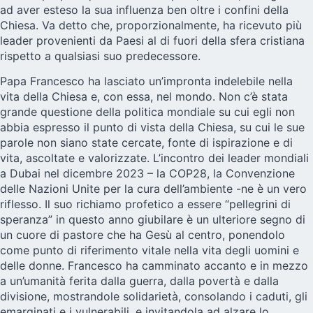
ad aver esteso la sua influenza ben oltre i confini della
Chiesa. Va detto che, proporzionalmente, ha ricevuto più
leader provenienti da Paesi al di fuori della sfera cristiana
rispetto a qualsiasi suo predecessore.
Papa Francesco ha lasciato un’impronta indelebile nella
vita della Chiesa e, con essa, nel mondo. Non c’è stata
grande questione della politica mondiale su cui egli non
abbia espresso il punto di vista della Chiesa, su cui le sue
parole non siano state cercate, fonte di ispirazione e di
vita, ascoltate e valorizzate. L’incontro dei leader mondiali
a Dubai nel dicembre 2023 – la COP28, la Convenzione
delle Nazioni Unite per la cura dell’ambiente -ne è un vero
riflesso. Il suo richiamo profetico a essere “pellegrini di
speranza” in questo anno giubilare è un ulteriore segno di
un cuore di pastore che ha Gesù al centro, ponendolo
come punto di riferimento vitale nella vita degli uomini e
delle donne. Francesco ha camminato accanto e in mezzo
a un’umanità ferita dalla guerra, dalla povertà e dalla
divisione, mostrandole solidarietà, consolando i caduti, gli
emarginati e i vulnerabili, e invitandola ad alzare lo