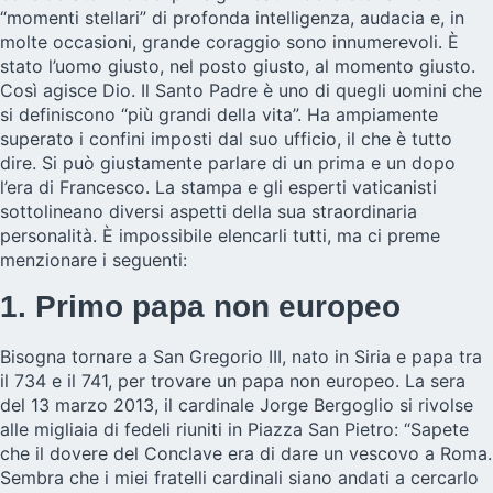
“momenti stellari” di profonda intelligenza, audacia e, in
molte occasioni, grande coraggio sono innumerevoli. È
stato l’uomo giusto, nel posto giusto, al momento giusto.
Così agisce Dio. Il Santo Padre è uno di quegli uomini che
si definiscono “più grandi della vita”. Ha ampiamente
superato i confini imposti dal suo ufficio, il che è tutto
dire. Si può giustamente parlare di un prima e un dopo
l’era di Francesco. La stampa e gli esperti vaticanisti
sottolineano diversi aspetti della sua straordinaria
personalità. È impossibile elencarli tutti, ma ci preme
menzionare i seguenti:
1. Primo papa non europeo
Bisogna tornare a San Gregorio III, nato in Siria e papa tra
il 734 e il 741, per trovare un papa non europeo. La sera
del 13 marzo 2013, il cardinale Jorge Bergoglio si rivolse
alle migliaia di fedeli riuniti in Piazza San Pietro: “Sapete
che il dovere del Conclave era di dare un vescovo a Roma.
Sembra che i miei fratelli cardinali siano andati a cercarlo