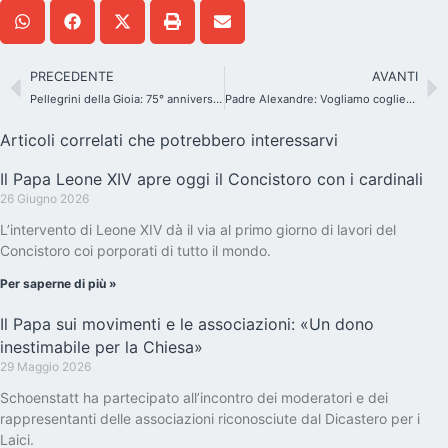
PRECEDENTE
AVANTI
Pellegrini della Gioia: 75° anniversario della Federazione delle Famiglie
Padre Alexandre: Vogliamo cogliere questi giorni per ricordare tutto ciò che il Papa ci ha donato
Articoli correlati che potrebbero interessarvi
Il Papa Leone XIV apre oggi il Concistoro con i cardinali
26 Giugno 2026
L’intervento di Leone XIV dà il via al primo giorno di lavori del
Concistoro coi porporati di tutto il mondo.
Per saperne di più »
Il Papa sui movimenti e le associazioni: «Un dono
inestimabile per la Chiesa»
29 Maggio 2026
Schoenstatt ha partecipato all’incontro dei moderatori e dei
rappresentanti delle associazioni riconosciute dal Dicastero per i
Laici.