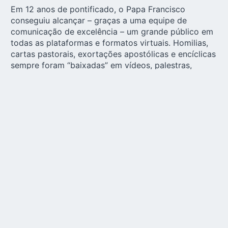
Em 12 anos de pontificado, o Papa Francisco
conseguiu alcançar – graças a uma equipe de
comunicação de excelência – um grande público em
todas as plataformas e formatos virtuais. Homilias,
cartas pastorais, exortações apostólicas e encíclicas
sempre foram “baixadas” em vídeos, palestras,
fóruns, documentários e um amplo etc. Foi o que
aconteceu com a exortação apostólica pós-
sinodal
Amoris Laetitia
, sobre o amor na família. E
não se trata de um texto escrito em um escritório,
dentro de quatro paredes, mas do fruto das
reflexões dos mesmos Sínodos diocesanos sobre a
família realizados entre 2014 e 2015, ou seja,
incorporando elementos e reflexões decorrentes
desses encontros e citando-os diretamente. O
mesmo acontece com Fratelli Tutti, sobre a
fraternidade humana, de 2020, que encontrou uma
aplicação pedagógica e pastoral em um verdadeiro
movimento eclesial em torno dela.