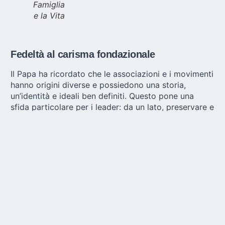
Famiglia
e la Vita
Fedeltà al carisma fondazionale
Il Papa ha ricordato che le associazioni e i movimenti
hanno origini diverse e possiedono una storia,
un’identità e ideali ben definiti. Questo pone una
sfida particolare per i leader: da un lato, preservare e
valorizzare la storia; dall’altro, svolgere un ruolo
«profetico».
Prima di ringraziare tutti, il punto finale del Papa
affronta la fedeltà al carisma dei fondatori.