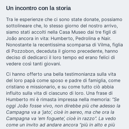
Un incontro con la storia
Tra le esperienze che ci sono state donate, possiamo
sottolineare che, lo stesso giorno del nostro arrivo,
siamo stati accolti nella Casa Museo dai tre figli di
João ancora in vita: Humberto, Pedrolina e Nair.
Nonostante la recentissima scomparsa di Vilma, figlia
di Pozzobon,
deceduta il giorno precedente
, hanno
deciso di dedicarci il loro tempo ed erano felici di
vedere così tanti giovani.
Ci hanno offerto una bella testimonianza sulla vita
del loro papà come sposo e padre di famiglia, come
cristiano e missionario, e su come tutto ciò abbia
influito sulla vita di ciascuno di loro. Una frase di
Humberto mi è rimasta impressa nella memoria:
“Se
oggi João fosse vivo, non direbbe più che adesso la
Campagna va a ‘jato’, cioè in aereo, ma che ora la
Campagna va ‘em foguete’, cioè in razzo”. La vedo
come un invito ad andare ancora “più in alto e più