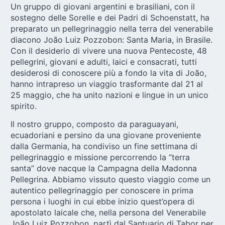
Un gruppo di giovani argentini e brasiliani, con il
sostegno delle Sorelle e dei Padri di Schoenstatt, ha
preparato un pellegrinaggio nella terra del venerabile
diacono João Luiz Pozzobon: Santa Maria, in Brasile.
Con il desiderio di vivere una nuova Pentecoste, 48
pellegrini, giovani e adulti, laici e consacrati, tutti
desiderosi di conoscere più a fondo la vita di João,
hanno intrapreso un viaggio trasformante dal 21 al
25 maggio, che ha unito nazioni e lingue in un unico
spirito.
Il nostro gruppo, composto da paraguayani,
ecuadoriani e persino da una giovane proveniente
dalla Germania, ha condiviso un fine settimana di
pellegrinaggio e missione percorrendo la “terra
santa” dove nacque la
Campagna della Madonna
Pellegrina
. Abbiamo vissuto questo viaggio come un
autentico pellegrinaggio per conoscere in prima
persona i luoghi in cui ebbe inizio quest’opera di
apostolato laicale che, nella persona del Venerabile
João Luiz Pozzobon, partì dal Santuario di Tabor per