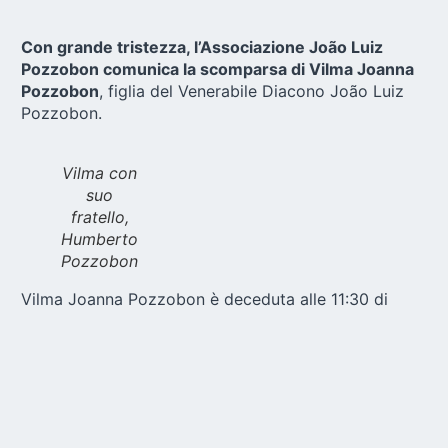
Con grande tristezza, l’Associazione João Luiz
Pozzobon comunica la scomparsa di Vilma Joanna
Pozzobon
, figlia del Venerabile Diacono João Luiz
Pozzobon.
Vilma con
suo
fratello,
Humberto
Pozzobon
Vilma Joanna Pozzobon è deceduta alle 11:30 di
mercoledì 20 maggio 2026, all’età di 84 anni. Era una
dei sette figli del Venerabile Diacono João Luiz
Pozzobon e viveva a Santa Maria/RS, in Brasile. La
causa della morte è stata un’infezione generalizzata,
provocata da una frattura dell’omero. La famiglia
racconta che, al momento del decesso, stava