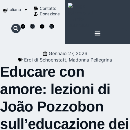
Contatto
Italiano
Donazione
INFORMAZIONI SU SCHOENSTATT
LA NOSTRA SPIRITUALITÀ
Gennaio 27, 2026
Eroi di Schoenstatt
,
Madonna Pellegrina
Educare con
amore: lezioni di
João Pozzobon
sull’educazione dei