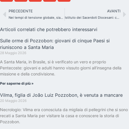
PRECEDENTE
AVANTI
Nei tempi di tensione globale, siamo chiamati a fare la differenza
Istituto dei Sacerdoti Diocesani: consacrazione perpetua e incontro con il Papa
Articoli correlati che potrebbero interessarvi
Sulle orme di Pozzobon: giovani di cinque Paesi si
riuniscono a Santa Maria
28 Maggio 2026
A Santa Maria, in Brasile, si è verificato un vero e proprio
Pentecoste: giovani e adulti hanno vissuto giorni all’insegna della
missione e della condivisione.
Per saperne di più »
Vilma, figlia di João Luiz Pozzobon, è venuta a mancare
20 Maggio 2026
Necrologio: Vilma era conosciuta da migliaia di pellegrini che si sono
recati a Santa Maria per visitare la casa e conoscere la storia di
Pozzobon.