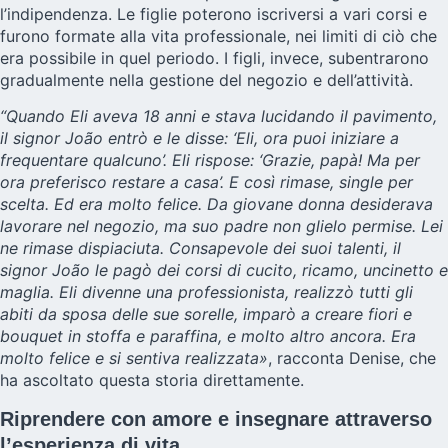
l’indipendenza. Le figlie poterono iscriversi a vari corsi e
furono formate alla vita professionale, nei limiti di ciò che
era possibile in quel periodo. I figli, invece, subentrarono
gradualmente nella gestione del negozio e dell’attività.
“Quando Eli aveva 18 anni e stava lucidando il pavimento,
il signor João entrò e le disse: ‘Eli, ora puoi iniziare a
frequentare qualcuno’. Eli rispose: ‘Grazie, papà! Ma per
ora preferisco restare a casa’. E così rimase, single per
scelta. Ed era molto felice. Da giovane donna desiderava
lavorare nel negozio, ma suo padre non glielo permise. Lei
ne rimase dispiaciuta. Consapevole dei suoi talenti, il
signor João le pagò dei corsi di cucito, ricamo, uncinetto e
maglia. Eli divenne una professionista, realizzò tutti gli
abiti da sposa delle sue sorelle, imparò a creare fiori e
bouquet in stoffa e paraffina, e molto altro ancora. Era
molto felice e si sentiva realizzata»
, racconta Denise, che
ha ascoltato questa storia direttamente.
Riprendere con amore e insegnare attraverso
l’esperienza di vita