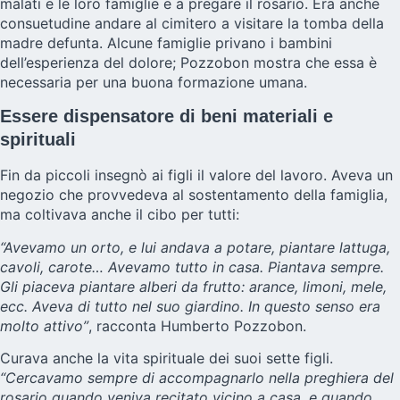
malati e le loro famiglie e a pregare il rosario. Era anche
consuetudine andare al cimitero a visitare la tomba della
madre defunta. Alcune famiglie privano i bambini
dell’esperienza del dolore; Pozzobon mostra che essa è
necessaria per una buona formazione umana.
Essere dispensatore di beni materiali e
spirituali
Fin da piccoli insegnò ai figli il valore del lavoro. Aveva un
negozio che provvedeva al sostentamento della famiglia,
ma coltivava anche il cibo per tutti:
“Avevamo un orto, e lui andava a potare, piantare lattuga,
cavoli, carote… Avevamo tutto in casa. Piantava sempre.
Gli piaceva piantare alberi da frutto: arance, limoni, mele,
ecc. Aveva di tutto nel suo giardino. In questo senso era
molto attivo”
, racconta Humberto Pozzobon.
Curava anche la vita spirituale dei suoi sette figli.
“Cercavamo sempre di accompagnarlo nella preghiera del
rosario quando veniva recitato vicino a casa, e quando