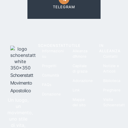
TELEGRAM
SCHOENSTATT
UTILE
IN
Informazioni
Alleanza
ALLEANZA
su
d’Amore
Contatti
Progetti
Capitale
Notizie e
di grazia
Articoli
Schoenstatt
Comunità
Adorazione
Biblioteca
Movimento
FAQs
Apostolico
Link
Preghiere
Donazione
Un luogo,
Mappa
Visita
del sito
Schoenstatt
un
movimento,
uno stile
di vita,