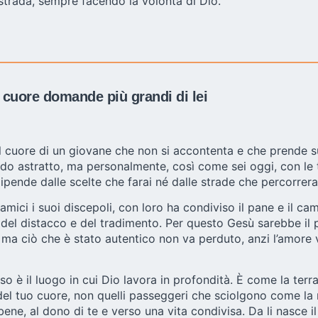
strada, sempre facendo la volontà di Dio.
l cuore domande più grandi di lei
 cuore di un giovane che non si accontenta e che prende sul 
o astratto, ma personalmente, così come sei oggi, con le tu
ende dalle scelte che farai né dalle strade che percorrera
mici i suoi discepoli, con loro ha condiviso il pane e il ca
a del distacco e del tradimento. Per questo Gesù sarebbe il 
, ma ciò che è stato autentico non va perduto, anzi l’amore
so è il luogo in cui Dio lavora in profondità. È come la ter
 del tuo cuore, non quelli passeggeri che sciolgono come la 
ene, al dono di te e verso una vita condivisa. Da li nasce i