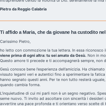
intraprendere cendo la volontà di Dio. serenamente la mia 
Pietro da Reggio Calabria
Ti affido a Maria, che da giovane ha custodito ne
Carissimo Pietro,
ho letto con commozione la tua lettera. In essa riconosco il
viene prima di ogni altra: tu sei amato da Gesù.
Non in mod
Questo amore ti precede e ti accompagnerà sempre, non dip
Gesù conosce bene l’esperienza dell’amicizia. Ha chiamato a
vissuto legami veri e autentici fino a sperimentare la fatic
hanno segnato questi anni. Per te non tutto resterà uguale
quando cambia forma.
L’inquietudine di cui mi parli non è un segno negativo. Spes
seme nuovo. Ti invito ad ascoltare con sincerità i desideri
avvertire una pace profonda e ti orientano verso scelte di b