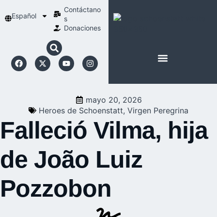
Contáctano
Español
s
Donaciones
ACERCA DE NOSOTROS
NUESTRA ESPIRITUALIDAD
mayo 20, 2026
Heroes de Schoenstatt
,
Virgen Peregrina
Falleció Vilma, hija
de João Luiz
Pozzobon