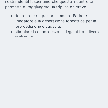
nostra identità, speriamo che questo Incontro ci
permetta di raggiungere un triplice obiettivo:
ricordare e ringraziare il nostro Padre e
Fondatore e la generazione fondatrice per la
loro dedizione e audacia,
stimolare la conoscenza e i legami tra i diversi
territori, e
ravvivare in ciascuno di noi la coscienza della
missione e riflettere sulla chiamata alla nostra
vocazione apostolica al servizio della Chiesa, di
fronte alle sfide della società e del mondo.
La Federazione delle Famiglie tedesca, in qualità di
ospitante, ha costituito un Team Organizzatore che,
in stretto contatto con la Direzione Internazionale, ha
preparato un programma con varie e attraenti
attività, tenendo conto di tutti gli aspetti logistici che
un incontro di tale portata comporta.
Oltre 400 persone
, provenienti da diversi territori, si
riuniranno a Schoenstatt per tre giorni. Alloggeranno