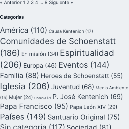
« Anterior
1
2
3
4
…
8
Siguiente »
Categorías
América
(110)
Causa Kentenich
(17)
Comunidades de Schoenstatt
(186)
Espiritualidad
En misión
(34)
(206)
Eventos
(144)
Europa
(46)
Familia
(88)
Heroes de Schoenstatt
(55)
Iglesia
(206)
Juventud
(68)
Medio Ambiente
P. José Kentenich
(69)
Mujer
(24)
(15)
Oceanía
(7)
Papa Francisco
(95)
Papa León XIV
(29)
Países
(149)
Santuario Original
(75)
Sin categoría
(117)
Sociedad
(81)