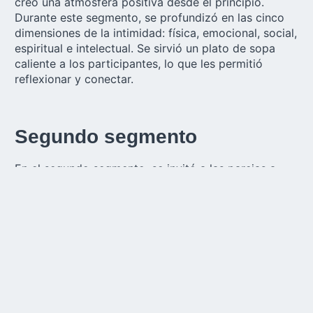
creó una atmósfera positiva desde el principio.
Durante este segmento, se profundizó en las cinco
dimensiones de la intimidad: física, emocional, social,
espiritual e intelectual. Se sirvió un plato de sopa
caliente a los participantes, lo que les permitió
reflexionar y conectar.
Segundo segmento
En el segundo segmento, se invitó a las parejas a
evaluar su relación y a puntuar las cinco dimensiones
de la intimidad. Debatieron con sus parejas sobre lo
que funcionaba bien en su relación y las áreas que
podrían mejorar. El padre Celestine Irudayaraj dirigió
el debate y explicó por qué pueden producirse
lagunas de intimidad en las relaciones. Mientras las
parejas reflexionaban sobre sus puntuaciones,
disfrutaron de unos bocadillos, lo que les brindó la
oportunidad de estrechar lazos y debatir.