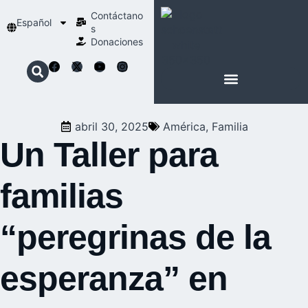
Contáctano
Español
s
Donaciones
ACERCA DE NOSOTROS
NUESTRA ESPIRITUALIDAD
abril 30, 2025
América
,
Familia
Un Taller para
familias
“peregrinas de la
esperanza” en