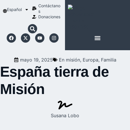
Contáctano
Español
s
Donaciones
ACERCA DE NOSOTROS
NUESTRA ESPIRITUALIDAD
mayo 19, 2025
En misión
,
Europa
,
Familia
España tierra de
Misión
Susana Lobo