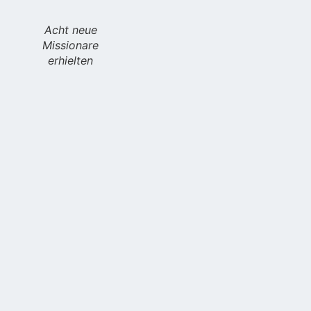
Acht neue
Missionare
erhielten
die Pilger-
MTA, die
von
Bischof
Long
gesegnet
und ihnen
überreicht
wurden.
Hunderte bestehende Missionare nahmen ebenfalls
an der Feier teil, um ihr Engagement für das
kommende Jahr zu erneuern und erneut in ihre
bestehenden Kreise entsandt zu werden. Bischof
Long zeigte sich sichtlich überrascht und erfreut
über die große Zahl der Menschen aus der