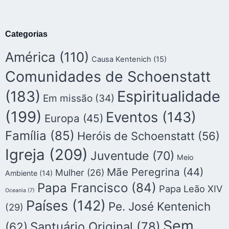
Categorias
América
(110)
Causa Kentenich
(15)
Comunidades de Schoenstatt
(183)
Espiritualidade
Em missão
(34)
(199)
Eventos
(143)
Europa
(45)
Família
(85)
Heróis de Schoenstatt
(56)
Igreja
(209)
Juventude
(70)
Meio
Mãe Peregrina
(44)
Mulher
(26)
Ambiente
(14)
Papa Francisco
(84)
Papa Leão XIV
Oceania
(7)
Países
(142)
Pe. José Kentenich
(29)
Sem
Santuário Original
(78)
(62)