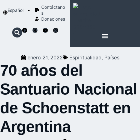
Contáctano
Español
s
Donaciones
ACERCA DE NOSOTROS
NUESTRA ESPIRITUALIDAD
enero 21, 2022
Espiritualidad
,
Países
70 años del
Santuario Nacional
de Schoenstatt en
Argentina