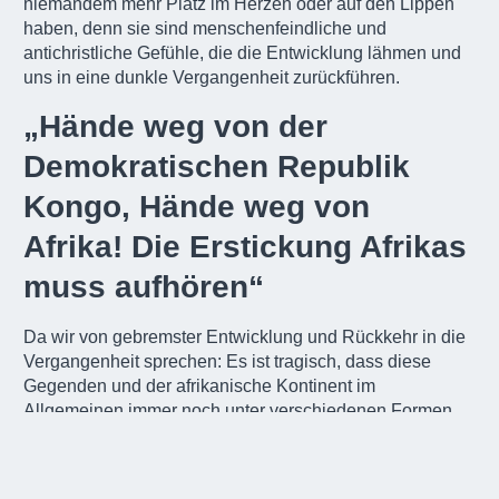
niemandem mehr Platz im Herzen oder auf den Lippen
haben, denn sie sind menschenfeindliche und
antichristliche Gefühle, die die Entwicklung lähmen und
uns in eine dunkle Vergangenheit zurückführen.
„Hände weg von der
Demokratischen Republik
Kongo, Hände weg von
Afrika! Die Erstickung Afrikas
muss aufhören“
Da wir von gebremster Entwicklung und Rückkehr in die
Vergangenheit sprechen: Es ist tragisch, dass diese
Gegenden und der afrikanische Kontinent im
Allgemeinen immer noch unter verschiedenen Formen
von Ausbeutung leiden. Unbewusst heißt das Motto bei
ganz vielen Kulturen und Leuten: ,Afrika wird
ausgenutzt.`Und das ist schrecklich. Nach dem