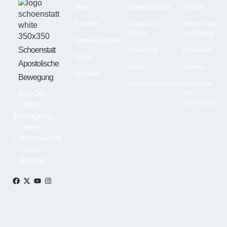
Über
Liebesbündnis
Kontakt
Projekte
Capital of
Nachrichten
Grace
und Artikel
Gemeinschaften
Schoenstatt
Anbetung
Bibliothek
FAQs
Apostolische
Links
Gebete
Spenden
Bewegung
Inhaltsverzeichnis
Besuchen
Ein Ort,
Sie
Schönstatt
eine
Bewegung,
eine
Lebensweise,
eine
Mission