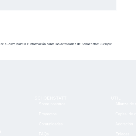
arle nuestro boletín e información sobre las actividades de Schoenstatt. Siempre
SCHOENSTATT
ÚTIL
Sobre nosotros
Alianza de
Proyectos
Capital de 
Comunidades
Adoración
n
FAQs
Enlaces