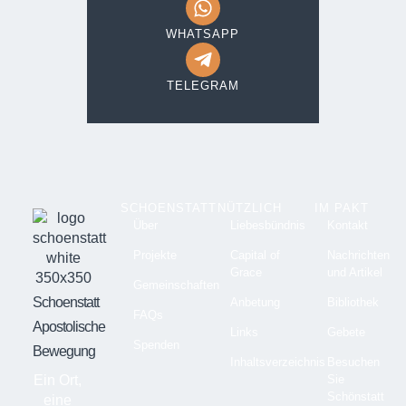
WHATSAPP
TELEGRAM
SCHOENSTATT
NÜTZLICH
IM PAKT
Über
Liebesbündnis
Kontakt
Projekte
Capital of
Nachrichten
Grace
und Artikel
Gemeinschaften
Schoenstatt
Anbetung
Bibliothek
FAQs
Apostolische
Links
Gebete
Spenden
Bewegung
Inhaltsverzeichnis
Besuchen
Ein Ort,
Sie
Schönstatt
eine