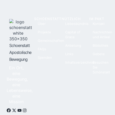
SCHOENSTATT
NÜTZLICH
IM PAKT
Über
Liebesbündnis
Kontakt
Projekte
Capital of
Nachrichten
Grace
und Artikel
Gemeinschaften
Schoenstatt
Anbetung
Bibliothek
FAQs
Apostolische
Links
Gebete
Spenden
Bewegung
Inhaltsverzeichnis
Besuchen
Ein Ort,
Sie
Schönstatt
eine
Bewegung,
eine
Lebensweise,
eine
Mission