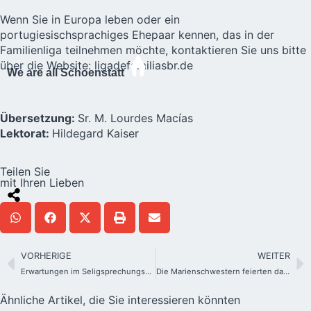
Wenn Sie in Europa leben oder ein
portugiesischsprachiges Ehepaar kennen, das in der
Familienliga teilnehmen möchte, kontaktieren Sie uns bitte
über die Website:
ligadefamiliasbr.de
We are all Schoenstatt
Übersetzung:
Sr. M. Lourdes Macías
Lektorat:
Hildegard Kaiser
Teilen Sie
mit Ihren Lieben
VORHERIGE
WEITER
Erwartungen im Seligsprechungsprozess von Joao Pozzobon
Die Marienschwestern feierten das 50-jährige Bestehen der Provinz Atibaia in Brasilien
Ähnliche Artikel, die Sie interessieren könnten