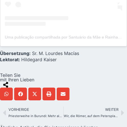
Uma publicação compartilhada por Santuário da Mãe e Rainha de Maringá (@schoenstatt_maringa)
Übersetzung:
Sr. M. Lourdes Macías
Lektorat:
Hildegard Kaiser
Teilen Sie
mit Ihren Lieben
VORHERIGE
WEITER
Priesterweihe in Burundi: Mehr als 60 Priester und 3.000 Menschen
Wir, die Römer, auf dem Petersplatz zur Proklamation von Leo XIV.