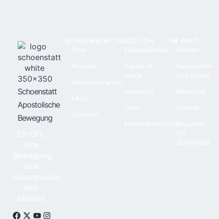
SCHOENSTATT
NÜTZLICH
IM PAKT
Über
Liebesbündnis
Kontakt
Projekte
Capital of
Nachrichten
Grace
und Artikel
Gemeinschaften
Schoenstatt
Anbetung
Bibliothek
FAQs
Apostolische
Links
Gebete
Spenden
Bewegung
Inhaltsverzeichnis
Besuchen
Ein Ort,
Sie
Schönstatt
eine
Bewegung,
eine
Lebensweise,
eine
Mission