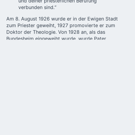
und deiner priesterlichen Berufung
verbunden sind.“
Am 8. August 1926 wurde er in der Ewigen Stadt
zum Priester geweiht, 1927 promovierte er zum
Doktor der Theologie. Von 1928 an, als das
Bundesheim eingeweiht wurde, wurde
Pater
Menningen
einer der engsten Mitarbeiter des
Gründers. Von da an war er Berater der
Mannesjugend in der Zeit, als sich die Ver Sacrum-
Generation entwickelte, die sich das Leben von Josef
Engling und anderen Heldensodalen zum Vorbild
nahm.
Er sorgt dafür, dass die
Familie ihre völlige Hingabe
an Gott pflegt
Ab 1941 war P. Menningen Mitglied der
Provinzleitung der Pallottiner und wirkte in dieser