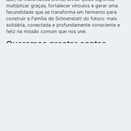
multiplicar graças, fortalecer vínculos e gerar uma
fecundidade que se transforma em fermento para
construir a Família de Schoenstatt do futuro: mais
solidária, conectada e profundamente consciente e
feliz na missão comum que nos une.
Queremos prestar contas
Os sinais não deixam dúvidas: estamos no caminho
certo. A acolhida que a campanha recebeu em
tantos países e a criatividade despertada pelo
espírito de unidade através de tantas iniciativas são
provas de que a Mãe de Deus conduz esta
campanha com sua mão segura e maternal.
Os membros da equipe responsável expressam,
acima de tudo, uma profunda gratidão: por cada
gesto silencioso, cada sacrifício oferecido, cada
moeda entregue com amor. Cada contribuição faz
parte de uma corrente viva que, cuidando com zelo