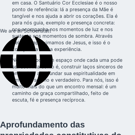
em casa. O Santuário Cor Ecclesiae é o nosso
ponto de referência: lá a presença da Mãe é
tangível e nos ajuda a abrir os corações. Ela é
para nós guia, exemplo e presença concreta:
nos acompanha nos momentos de luz e nos
We are all Schoenstatt
sustenta nos momentos de sombra. Através
dela nos aproximamos de Jesus, e isso é o
coração da nossa experiência.
Nosso grupo é um espaço onde cada uma pode
ser acolhida como é, construir laços sinceros de
amizade e aprofundar sua espiritualidade em
um clima sereno e verdadeiro. Para nós, isso é
muito mais do que um encontro mensal: é um
caminho de graça compartilhado, feito de
escuta, fé e presença recíproca.
Aprofundamento das