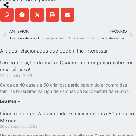
ANTERIOR
PRÓXIMO
Já é hora de amar! Tomada da Túnica de Sião em Tupãrenda / Paraguai
A Liga Feminina foi recentemente fundada em Roma e dá novos passos
Artigos relacionados que podem lhe interessar
Um no coração do outro: Quando o amor já não cabe em
uma só casa!
24 de Junho, 2026
Cerca de 40 casais e 50 crianças participaram do encontro das
famílias brasileiras da Liga de Famílias de Schoenstatt da Europa.
Leia Mais »
Lírios radiantes: A Juventude Feminina celebra 50 anos no
México
29 de Setembro, 2025
Um encontro de gerações marcou o Jubileu de Ouro da Juventude