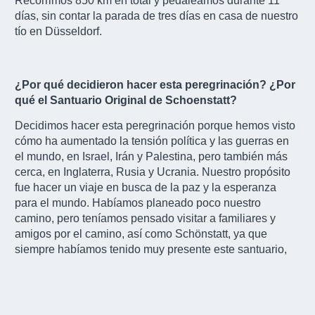
Recorrimos 850 km en total y pedaleamos durante 11
días, sin contar la parada de tres días en casa de nuestro
tío en Düsseldorf.
¿Por qué decidieron hacer esta peregrinación? ¿Por
qué el Santuario Original de Schoenstatt?
Decidimos hacer esta peregrinación porque hemos visto
cómo ha aumentado la tensión política y las guerras en
el mundo, en Israel, Irán y Palestina, pero también más
cerca, en Inglaterra, Rusia y Ucrania. Nuestro propósito
fue hacer un viaje en busca de la paz y la esperanza
para el mundo. Habíamos planeado poco nuestro
camino, pero teníamos pensado visitar a familiares y
amigos por el camino, así como Schönstatt, ya que
siempre habíamos tenido muy presente este santuario,
con la Virgen Peregrina que nos visitaba de vez en
cuando. Nuestro plan era pasar por el santuario original y
continuar hasta alcanzar los 1000 km, pero el día que
llegamos sentimos la paz de este lugar y decidimos