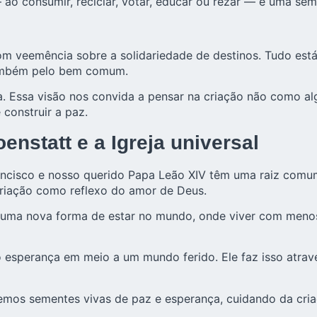
o consumir, reciclar, votar, educar ou rezar — é uma s
m veemência sobre a solidariedade de destinos. Tudo está
também pelo bem comum.
va. Essa visão nos convida a pensar na criação não como 
 construir a paz.
nstatt e a Igreja universal
ncisco e nosso querido Papa Leão XIV têm uma raiz comum
 criação como reflexo do amor de Deus.
uma nova forma de estar no mundo, onde viver com menos n
 esperança em meio a um mundo ferido. Ele faz isso atra
nemos sementes vivas de paz e esperança, cuidando da cri