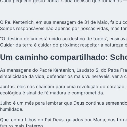
Cada pequeno gesto conta. Cada decisão que tomamos — a
O Pe. Kentenich, em sua mensagem de 31 de Maio, falou co
Somos responsáveis não apenas por nossas vidas, mas 
“O destino de um está unido ao destino de todos”, ensina
Cuidar da terra é cuidar do próximo; respeitar a natureza é
Um caminho compartilhado: Schoe
As mensagens do Padre Kentenich, Laudato Si do Papa Fra
simplicidade da vida, defender os mais vulneráveis, ver a
Juntos, eles nos chamam para uma revolução do coração, 
ecológica é sinal de fé madura e comprometida.
Julho é um mês para lembrar que Deus continua semeando
humildade.
Que, como filhos do Pai Deus, guiados por Maria, nos tor
futuro mais fraterno.