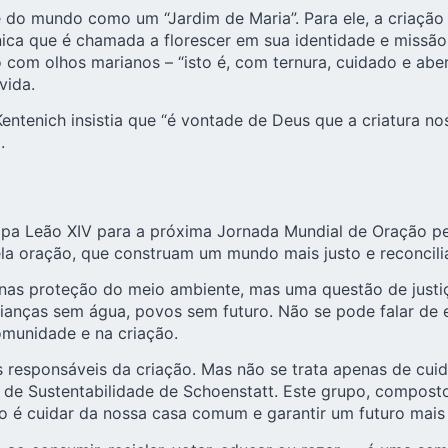
e do mundo como um “Jardim de Maria”. Para ele, a criaçã
 única que é chamada a florescer em sua identidade e miss
 com olhos marianos – “isto é, com ternura, cuidado e abe
vida.
tenich insistia que “é vontade de Deus que a criatura nos
.
pa Leão XIV para a próxima Jornada Mundial de Oração pe
la oração, que construam um mundo mais justo e reconcili
nas proteção do meio ambiente, mas uma questão de justiça
rianças sem água, povos sem futuro. Não se pode falar de e
omunidade e na criação.
 responsáveis da criação. Mas não se trata apenas de cu
de Sustentabilidade de Schoenstatt. Este grupo, composto
o é cuidar da nossa casa comum e garantir um futuro mais v