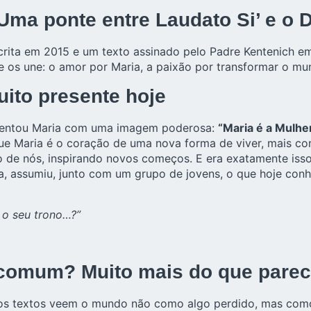
 Uma ponte entre Laudato Si’ e 
ita em 2015 e um texto assinado pelo Padre Kentenich em 
e os une: o amor por Maria, a paixão por transformar o mu
ito presente hoje
esentou Maria com uma imagem poderosa:
“Maria é a Mulhe
ue Maria é o coração de uma nova forma de viver, mais co
eio de nós, inspirando novos começos. E era exatamente is
a, assumiu, junto com um grupo de jovens, o que hoje co
 o seu trono…?”
 comum? Muito mais do que pare
 textos veem o mundo não como algo perdido, mas como 