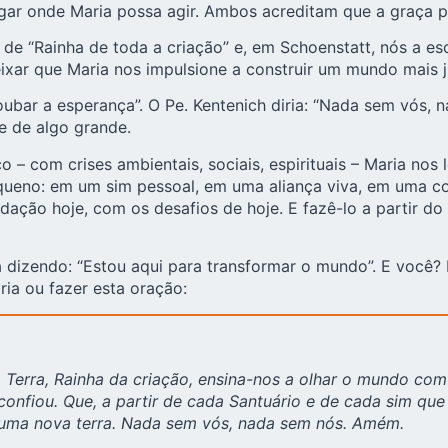
ugar onde Maria possa agir. Ambos acreditam que a graça 
e “Rainha de toda a criação” e, em Schoenstatt, nós a e
ixar que Maria nos impulsione a construir um mundo mais j
ubar a esperança”. O Pe. Kentenich diria: “Nada sem vós, 
e de algo grande.
 com crises ambientais, sociais, espirituais – Maria nos l
queno: em um sim pessoal, em uma aliança viva, em uma c
ação hoje, com os desafios de hoje. E fazê-lo a partir do
ua dizendo: “Estou aqui para transformar o mundo”. E você
ia ou fazer esta oração:
Terra, Rainha da criação, ensina-nos a olhar o mundo com 
nfiou. Que, a partir de cada Santuário e de cada sim que 
 uma nova terra. Nada sem vós, nada sem nós. Amém.