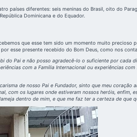
atro países diferentes: seis meninas do Brasil, oito do Pa
 República Dominicana e do Equador.
cebemos que esse tem sido um momento muito precioso par
 por esse presente recebido do Bom Deus, como nos conta Is
bi do Pai e não posso agradecê-lo o suficiente por cada d
eriências com a Família Internacional ou experiências co
arisma de nosso Pai e Fundador, sinto que meu coração a
nal, com os lugares onde estiveram nossos heróis, enfim, e
lameja dentro de mim, e que me faz ter a certeza de que q