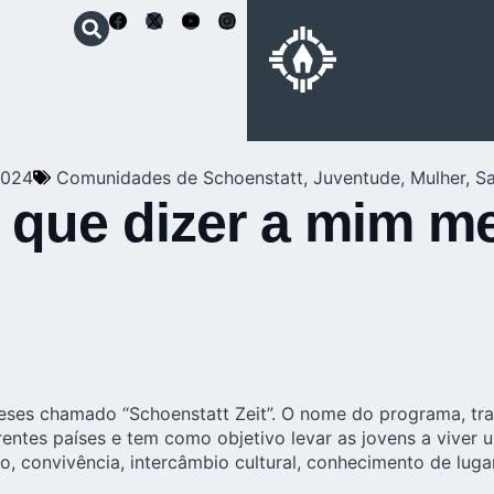
Schoenstatt
Movimento
Apostólico
2024
Comunidades de Schoenstatt
,
Juventude
,
Mulher
,
Sa
ve que dizer a mim 
meses chamado “
Schoenstatt Zeit
”. O nome do programa, tra
rentes países e tem como objetivo levar as jovens a viver
, convivência, intercâmbio cultural, conhecimento de luga