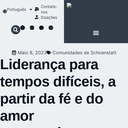
Contate-
Português
nos
Doações
SOBRE SCHOENSTATT
NOSSA ESPIRITUALIDADE
Maio 8, 2023
Comunidades de Schoenstatt
Liderança para
tempos difíceis, a
partir da fé e do
amor