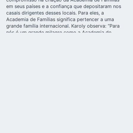
em seus países e a confiança que depositaram nos
casais dirigentes desses locais. Para eles, a
Academia de Famílias significa pertencer a uma
grande família internacional. Karoly observa: “Para
nós é um grande milagre como a Academia de
Famílias foi dirigida”. A família Mayrhofer aproveitou
a oportunidade para servir um delicioso bolo festivo
na refeição seguinte em um ambiente acolhedor.
“Confiamos no crescimento
dos casais”
Entrevista a Eva e Erich Berger
Sr. e Sra. Berger, há 30 anos realizaram um trabalho
pioneiro com a fundação e desenvolvimento da
Academia de Famílias na Áustria. O que os motivou
a entrar nessa aventura? Como surgiu a ideia?