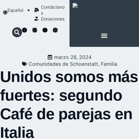
Contáctano
Español
s
Donaciones
ACERCA DE NOSOTROS
NUESTRA ESPIRITUALIDAD
marzo 26, 2024
Comunidades de Schoenstatt
,
Familia
Unidos somos más
fuertes: segundo
Café de parejas en
Italia