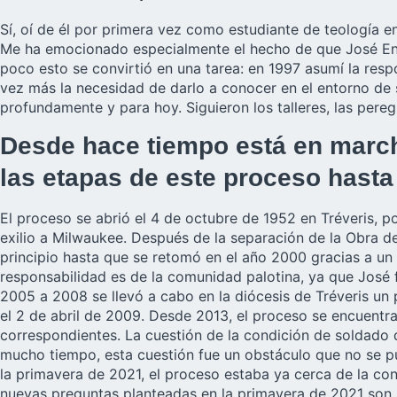
Sí, oí de él por primera vez como estudiante de teología e
Me ha emocionado especialmente el hecho de que José Engli
poco esto se convirtió en una tarea: en 1997 asumí la resp
vez más la necesidad de darlo a conocer en el entorno de s
profundamente y para hoy. Siguieron los talleres, las pere
Desde hace tiempo está en march
las etapas de este proceso hasta
El proceso se abrió el 4 de octubre de 1952 en Tréveris, p
exilio a Milwaukee. Después de la separación de la Obra de
principio hasta que se retomó en el año 2000 gracias a un
responsabilidad es de la comunidad palotina, ya que José f
2005 a 2008 se llevó a cabo en la diócesis de Tréveris un
el 2 de abril de 2009. Desde 2013, el proceso se encuentra
correspondientes. La cuestión de la condición de soldado
mucho tiempo, esta cuestión fue un obstáculo que no se pu
la primavera de 2021, el proceso estaba ya cerca de la concl
nuevas preguntas planteadas en la primavera de 2021 son 