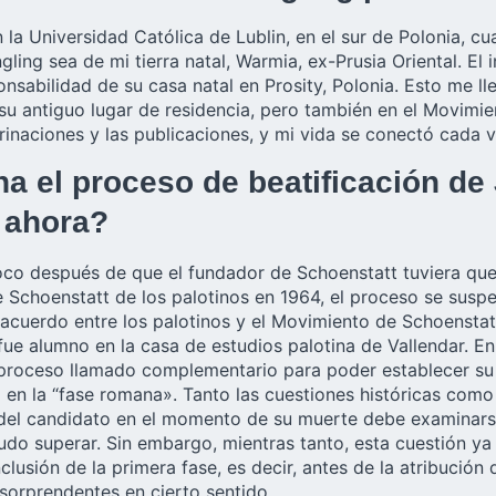
n la Universidad Católica de Lublin, en el sur de Polonia, 
ng sea de mi tierra natal, Warmia, ex-Prusia Oriental. El 
onsabilidad de su casa natal en Prosity, Polonia. Esto me 
u antiguo lugar de residencia, pero también en el Movimien
grinaciones y las publicaciones, y mi vida se conectó cada
a el proceso de beatificación de
 ahora?
oco después de que el fundador de Schoenstatt tuviera que 
 Schoenstatt de los palotinos en 1964, el proceso se suspe
 acuerdo entre los palotinos y el Movimiento de Schoenstat
ue alumno en la casa de estudios palotina de Vallendar. En
 proceso llamado complementario para poder establecer su f
 en la “fase romana». Tanto las cuestiones históricas como
 del candidato en el momento de su muerte debe examinarse
do superar. Sin embargo, mientras tanto, esta cuestión ya 
usión de la primera fase, es decir, antes de la atribución de
sorprendentes en cierto sentido.