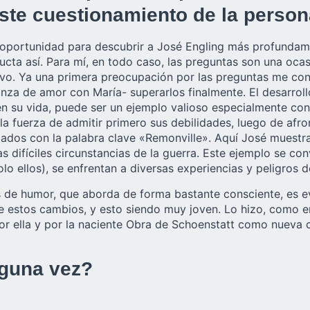
este cuestionamiento de la perso
portunidad para descubrir a José Engling más profundame
cta así. Para mí, en todo caso, las preguntas son una oca
evo. Ya una primera preocupación por las preguntas me co
lianza de amor con María- superarlos finalmente. El desarro
 su vida, puede ser un ejemplo valioso especialmente con e
la fuerza de admitir primero sus debilidades, luego de afro
izados con la palabra clave «Remonville». Aquí José muest
 difíciles circunstancias de la guerra. Este ejemplo se co
lo ellos), se enfrentan a diversas experiencias y peligros d
 de humor, que aborda de forma bastante consciente, es ev
 estos cambios, y esto siendo muy joven. Lo hizo, como en 
or ella y por la naciente Obra de Schoenstatt como nueva 
lguna vez?