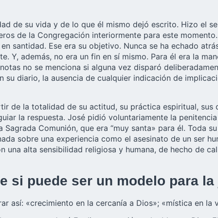
dad de su vida y de lo que él mismo dejó escrito. Hizo el 
os de la Congregación interiormente para este momento. Q
 en santidad. Ese era su objetivo. Nunca se ha echado atrá
te. Y, además, no era un fin en sí mismo. Para él era la man
notas no se menciona si alguna vez disparó deliberadament
n su diario, la ausencia de cualquier indicación de implica
r de la totalidad de su actitud, su práctica espiritual, su
ar la respuesta. José pidió voluntariamente la penitencia a
 Sagrada Comunión, que era “muy santa» para él. Toda su vid
o nada sobre una experiencia como el asesinato de un ser 
n una alta sensibilidad religiosa y humana, de hecho de ca
e si puede ser un modelo para la
r así: «crecimiento en la cercanía a Dios»; «mística en la v