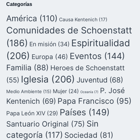
Categorías
América
(110)
Causa Kentenich
(17)
Comunidades de Schoenstatt
(186)
Espiritualidad
En misión
(34)
(206)
Eventos
(144)
Europa
(46)
Familia
(88)
Heroes de Schoenstatt
Iglesia
(206)
Juventud
(68)
(55)
P. José
Mujer
(24)
Medio Ambiente
(15)
Oceanía
(7)
Papa Francisco
(95)
Kentenich
(69)
Países
(149)
Papa León XIV
(29)
Sin
Santuario Original
(75)
categoría
(117)
Sociedad
(81)