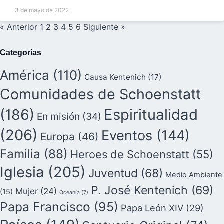
3 de mayo de 2022
« Anterior
1
2
3
4
5
6
Siguiente »
Categorías
América
(110)
Causa Kentenich
(17)
Comunidades de Schoenstatt
(186)
Espiritualidad
En misión
(34)
(206)
Eventos
(144)
Europa
(46)
Familia
(88)
Heroes de Schoenstatt
(55)
Iglesia
(205)
Juventud
(68)
Medio Ambiente
P. José Kentenich
(69)
Mujer
(24)
(15)
Oceanía
(7)
Papa Francisco
(95)
Papa León XIV
(29)