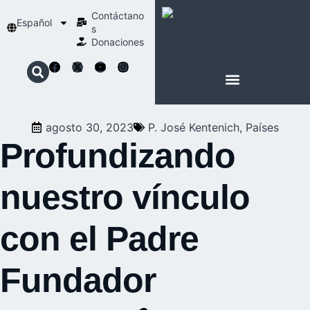
Contáctano
Español
s
Donaciones
ACERCA DE NOSOTROS
NUESTRA ESPIRITUALIDAD
agosto 30, 2023
P. José Kentenich
,
Países
Profundizando
nuestro vínculo
con el Padre
Fundador