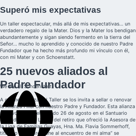
Superó mis expectativas
Un taller espectacular, más allá de mis expectativas… un
verdadero regalo de la Mater. Dios y la Mater los bendigan
abundantemente y sigan siendo fermento en la tierra del
Señor… mucho lo aprendido y conocido de nuestro Padre
Fundador que ha hecho más profundo mi vínculo con él,
con mi Mater y con Schoenstatt.
25 nuevos aliados al
Padre Fundador
We are all Schoenstatt
A quienes realizan el Taller se los invita a sellar o renovar
la Alianza Filial con nuestro Padre y Fundador. Esta alianza
se llevó a cabo el sábado 26 de agosto en el Santuario
Ciudad Celeste. Luego del retiro que ofreció la Asesora de
la Liga de Familias Guayas, Hna. Ma. Flavia Sommerhoff,
titulado “El padre viene al encuentro de mi alma” se