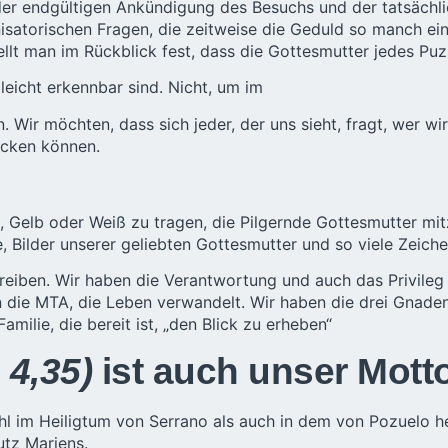
n der endgültigen Ankündigung des Besuchs und der tatsächl
satorischen Fragen, die zeitweise die Geduld so manch eine
ellt man im Rückblick fest, dass die Gottesmutter jedes Puzz
leicht erkennbar sind. Nicht, um im
. Wir möchten, dass sich jeder, der uns sieht, fragt, wer 
ecken können.
 Gelb oder Weiß zu tragen, die Pilgernde Gottesmutter mit
, Bilder unserer geliebten Gottesmutter und so viele Zeiche
etreiben. Wir haben die Verantwortung und auch das Privileg
en die MTA, die Leben verwandelt. Wir haben die drei Gnaden
milie, die bereit ist, „den Blick zu erheben“
 4,35)
ist auch unser Mott
hl im
Heiligtum
von Serrano als auch in dem von Pozuelo h
tz Mariens.