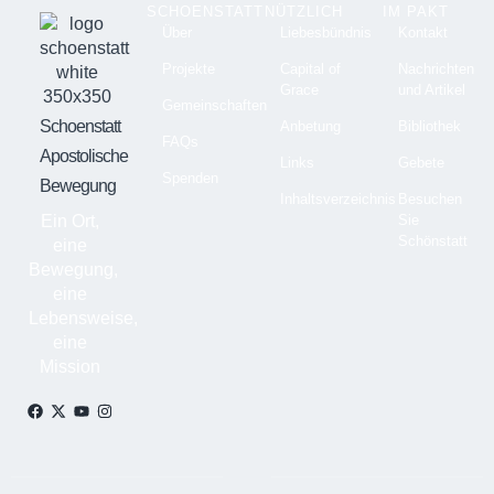
SCHOENSTATT
NÜTZLICH
IM PAKT
Über
Liebesbündnis
Kontakt
Projekte
Capital of
Nachrichten
Grace
und Artikel
Gemeinschaften
Schoenstatt
Anbetung
Bibliothek
FAQs
Apostolische
Links
Gebete
Spenden
Bewegung
Inhaltsverzeichnis
Besuchen
Ein Ort,
Sie
Schönstatt
eine
Bewegung,
eine
Lebensweise,
eine
Mission