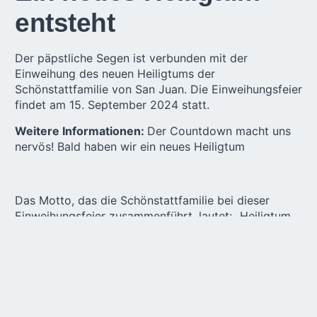
entsteht
Der päpstliche Segen ist verbunden mit der
Einweihung des neuen Heiligtums der
Schönstattfamilie von San Juan. Die Einweihungsfeier
findet am 15. September 2024 statt.
Weitere Informationen:
Der Countdown macht uns
nervös! Bald haben wir ein neues Heiligtum
Das Motto, das die Schönstattfamilie bei dieser
Einweihungsfeier zusammenführt, lautet: „Heiligtum
Mariens, Wunder deiner Vorsehung.“ Alle sind
eingeladen, diesen Moment der Gnade zu begleiten,
sei es physisch oder geistig.
Übersetzung:
Vanessa Franke
Lektorat:
Hildegard Kaiser