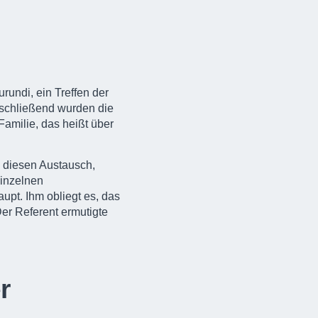
urundi, ein Treffen der
nschließend wurden die
amilie, das heißt über
e diesen Austausch,
einzelnen
upt. Ihm obliegt es, das
Der Referent ermutigte
r