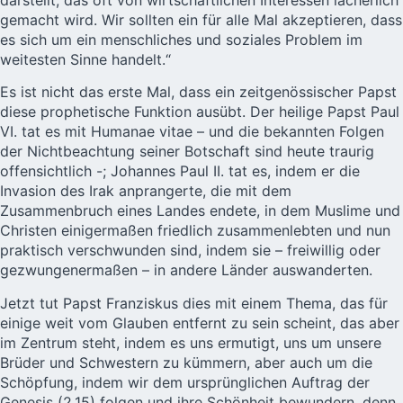
gemacht wird. Wir sollten ein für alle Mal akzeptieren, dass
es sich um ein menschliches und soziales Problem im
weitesten Sinne handelt.“
Es ist nicht das erste Mal, dass ein zeitgenössischer Papst
diese prophetische Funktion ausübt. Der heilige Papst Paul
VI. tat es mit
Humanae vitae
– und die bekannten Folgen
der Nichtbeachtung seiner Botschaft sind heute traurig
offensichtlich -; Johannes Paul II. tat es, indem er die
Invasion des Irak anprangerte, die mit dem
Zusammenbruch eines Landes endete, in dem Muslime und
Christen einigermaßen friedlich zusammenlebten und nun
praktisch verschwunden sind, indem sie – freiwillig oder
gezwungenermaßen – in andere Länder auswanderten.
Jetzt tut Papst Franziskus dies mit einem Thema, das für
einige weit vom Glauben entfernt zu sein scheint, das aber
im Zentrum steht, indem es uns ermutigt, uns um unsere
Brüder und Schwestern zu kümmern, aber auch um die
Schöpfung, indem wir dem ursprünglichen Auftrag der
Genesis (2,15) folgen und ihre Schönheit bewundern, denn