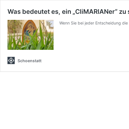
Was bedeutet es, ein „CliMARIANer“ zu s
Wenn Sie bei jeder Entscheidung die
Schoenstatt