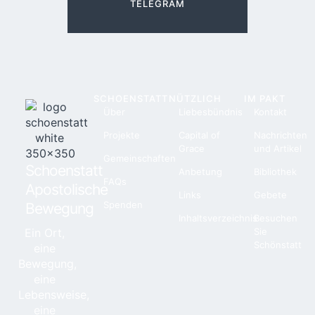
TELEGRAM
SCHOENSTATT
NÜTZLICH
IM PAKT
Über
Liebesbündnis
Kontakt
Projekte
Capital of
Nachrichten
Grace
und Artikel
Gemeinschaften
Schoenstatt
Anbetung
Bibliothek
FAQs
Apostolische
Links
Gebete
Spenden
Bewegung
Inhaltsverzeichnis
Besuchen
Ein Ort,
Sie
Schönstatt
eine
Bewegung,
eine
Lebensweise,
eine