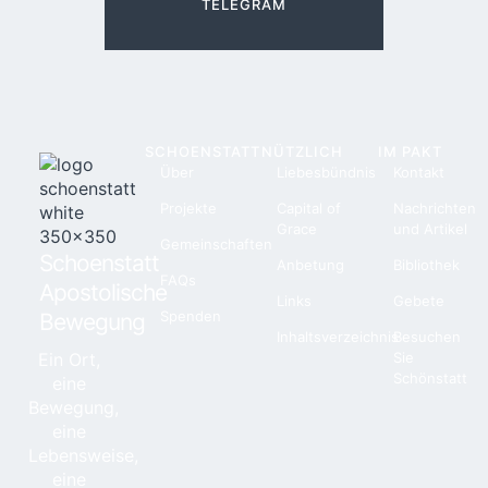
TELEGRAM
SCHOENSTATT
NÜTZLICH
IM PAKT
Über
Liebesbündnis
Kontakt
Projekte
Capital of
Nachrichten
Grace
und Artikel
Gemeinschaften
Schoenstatt
Anbetung
Bibliothek
FAQs
Apostolische
Links
Gebete
Spenden
Bewegung
Inhaltsverzeichnis
Besuchen
Ein Ort,
Sie
Schönstatt
eine
Bewegung,
eine
Lebensweise,
eine