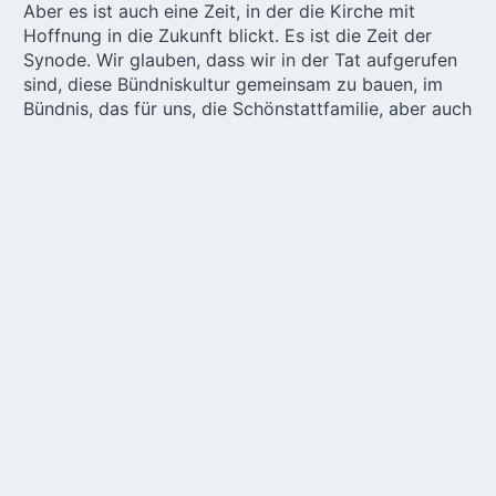
Aber es ist auch eine Zeit, in der die Kirche mit
Hoffnung in die Zukunft blickt. Es ist die Zeit der
Synode. Wir glauben, dass wir in der Tat aufgerufen
sind, diese Bündniskultur gemeinsam zu bauen, im
Bündnis, das für uns, die Schönstattfamilie, aber auch
für die ganze Welt und für jede Gesellschaft gilt.
Gemeinsam eine bessere Kirche und eine bessere
Welt zu schaffen. Das ist es, was der Papst erwartet,
die Teilnahme aller an der Synode und an der
Umgestaltung der Kirche und unserer Herzen.
Lassen Sie uns also das Liebesbündnis hier in
unserem Heiligtum erneuern
. Bringen wir uns ein in
unser
Gnadenkapital
, in unsere Mitwirkung, schenken
wir Maria all unsere Anliegen, aber auch all unsere
Bemühungen, diese Welt zu verbessern.
In Zeiten der Synode, in Zeiten des Krieges, in Zeiten
des Kampfes um das Leben, um jedes Leben, wollen
wir unser Liebesbündnis noch einmal erneuern.