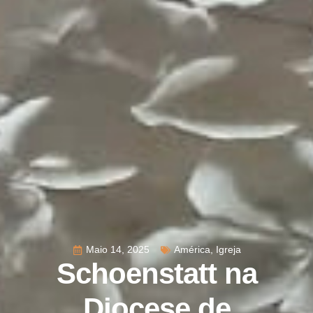
Maio 14, 2025
América
,
Igreja
Schoenstatt na
Diocese de