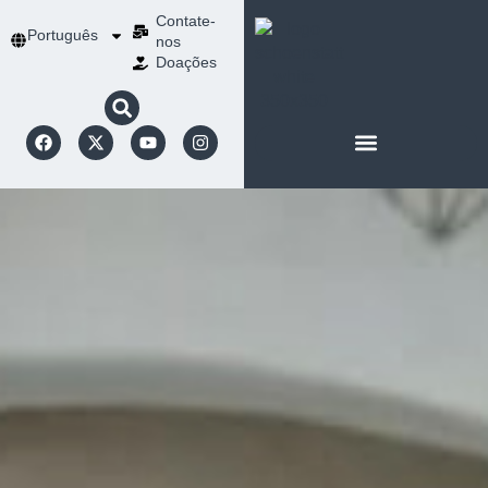
Contate-
Português
nos
Doações
SOBRE SCHOENSTATT
NOSSA ESPIRITUALIDADE