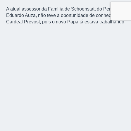
A atual assessor da Família de Schoenstatt do Peru, Pe.
Eduardo Auza, não teve a oportunidade de conhecer o
Cardeal Prevost, pois o novo Papa já estava trabalhando
em Roma há alguns anos.
“Mas a Família de Schoenstatt
o conhece, e ele, naturalmente, também conhece a
Família de Schoenstatt, especialmente em Chiclayo,
onde foi bispo (lá não há Santuário, apenas Ermidas).
Ele também é conhecido na cidade de Trujillo, onde
trabalhou e onde há um Santuário de Schoenstatt – o
Santuário da Fidelidade, que neste ano de 2025
completa 25 anos de sua consagração”
, conta o
assessor.
Pe. Eduardo diz que gostou muito das palavras iniciais
do Papa:
“Em primeiro lugar, agradeceu ao Papa
Francisco por seu testemunho de vida. Isso nos faz
pensar que ele quer continuar o trabalho de seu
predecessor. Fez alusão, várias vezes, a ser construtores
de pontes, indicando que é um homem de comunhão,
que buscará acentuar o espírito de família. Também