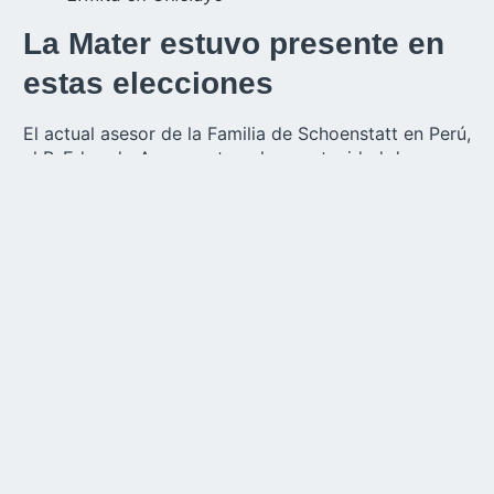
La Mater estuvo presente en
estas elecciones
El actual asesor de la Familia de Schoenstatt en Perú,
el P. Eduardo Auza, no tuvo la oportunidad de
conocer al cardenal Prevost, ya que el nuevo Papa
ya llevaba varios años trabajando en Roma.
«Pero la
Familia de Schoenstatt lo conoce, y él, por supuesto,
también conoce a la Familia de Schoenstatt,
especialmente en Chiclayo, donde fue obispo (allí no
hay Santuario, solo ermitas). También es conocido en
la ciudad de Trujillo, donde trabajó y donde hay un
Santuario de Schoenstatt, el Santuario de la
Fidelidad, que este año 2025 cumple 25 años de su
consagración»
, cuenta el asesor.
El P. Eduardo dice que le gustaron mucho las
primeras palabras del Papa:
«En primer lugar,
agradeció al Papa Francisco por su testimonio de